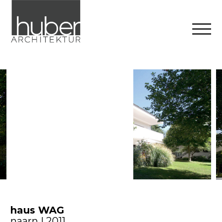
haus WAG
naarn | 2011